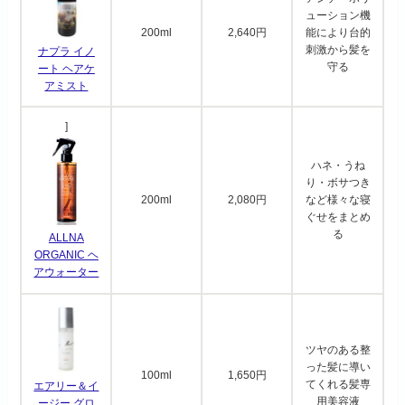
ューション機
200ml
2,640円
能により台的
刺激から髪を
ナプラ イノ
守る
ート ヘアケ
アミスト
]
ハネ・うね
り・ボサつき
200ml
2,080円
など様々な寝
ぐせをまとめ
る
ALLNA
ORGANIC ヘ
アウォーター
ツヤのある整
った髪に導い
100ml
1,650円
てくれる髪専
エアリー＆イ
用美容液
ージー グロ