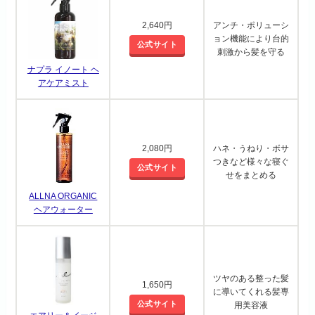
2,640円
アンチ・ポリューシ
ョン機能により台的
公式サイト
刺激から髪を守る
ナプラ イノート ヘ
アケアミスト
2,080円
ハネ・うねり・ボサ
つきなど様々な寝ぐ
公式サイト
せをまとめる
ALLNA ORGANIC
ヘアウォーター
ツヤのある整った髪
1,650円
に導いてくれる髪専
公式サイト
用美容液