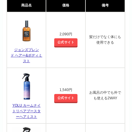
商品名
価格
備考
2,090円
髪だけでなく体にも
公式サイト
使用できる
ジョンズブレン
ド ヘアー&ボディミ
スト
1,540円
お風呂の中でも外で
公式サイト
も使える2WAY
YOLU カームナイ
トリペアブースタ
ーヘアミスト