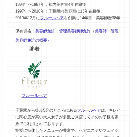
1994年〜1997年：都内美容室4年在籍後
1997年〜2010年：千葉県内美容室に13年在籍後、
2010年12月に
フルールヘア
を創業し14年目 美容師歴38年
保有資格：
美容師免許
、
管理美容師師免許
（
美容師・管理
美容師免許の概要）
著者
フルールヘア
千葉駅から徒歩5分のところにある
フルールヘア
は、キレイ
に関心度が高い大人女子が多数ご来店してそのお子様も家
族でご利用されております。
艶髪に特化したメニューが豊富で、ヘアエステやフェイシ