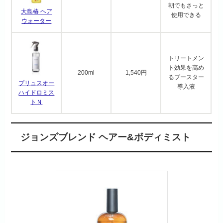
朝でもさっと
大島椿 ヘア
使用できる
ウォーター
トリートメン
ト効果を高め
200ml
1,540円
るブースター
プリュスオー
導入液
ハイドロミス
トＮ
ジョンズブレンド ヘアー&ボディミスト