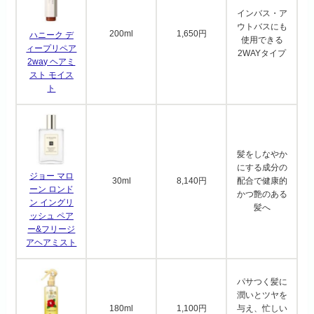
インバス・ア
ウトバスにも
200ml
1,650円
ハニーク デ
使用できる
ィープリペア
2WAYタイプ
2way ヘアミ
スト モイス
ト
髪をしなやか
にする成分の
ジョー マロ
30ml
8,140円
配合で健康的
ーン ロンド
かつ艶のある
ン イングリ
髪へ
ッシュ ペア
ー&フリージ
アヘアミスト
パサつく髪に
潤いとツヤを
180ml
1,100円
与え、忙しい