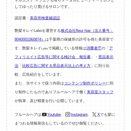
ャルエステ.マツエクも有りトータルビューティーサロンと
してゆったり寛げるサロンです。
認定書：
美容所検査確認証
艶髪キレイLaboを運営する
株式会社fleur hiar（法人番号：
8040001060874）
は千葉県の保健所の許可を得た美容室で
す。艶髪キレイ
で掲載している情報は
消費者庁
の「
ア
Labo
フィリエイト広告等に関する検討会 報告書
」・
景品表示
法
「
比較広告に関する景品表示法上の考え方
」に則り比
較、広告紹介をしています。
また、当サイトで扱う内容は
コンテンツ制作ポリシー
に則
り制作したものでありフルールヘアで働く
美容室スタッフ
が執筆、及び精査を行い公開しています。
フルールヘアは
Youtube
、
Instagram
、
X
でも髪に
まつわる情報発信もしているのでぜひ御覧ください。