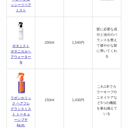
ッシーリペア
ミスト
髪に必要な成
分と油分のバ
ランスを整え
200ml
1,540円
て健やかな髪
ボタニスト
に導いてくれ
ボタニカルヘ
る
アウォーター
N
これ1本でカ
ラーキープや
ニオイケアな
ラボンホリッ
150ml
1,430円
ど5つの機能
ク ヘアフレ
を兼ね備えて
グランスミス
いる
ト トーキョ
ーシブヤ
4a.m.