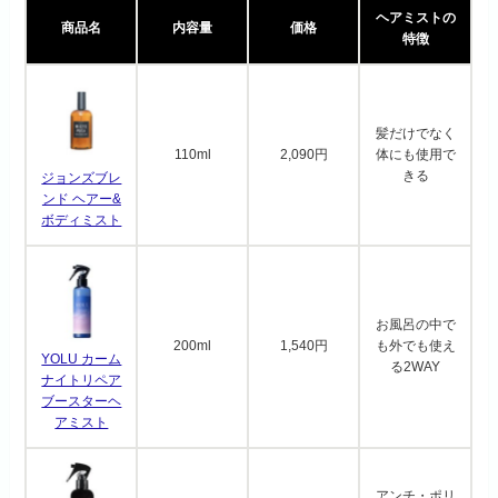
ヘアミストの
商品名
内容量
価格
特徴
髪だけでなく
110ml
2,090円
体にも使用で
きる
ジョンズブレ
ンド ヘアー&
ボディミスト
お風呂の中で
200ml
1,540円
も外でも使え
YOLU カーム
る2WAY
ナイトリペア
ブースターヘ
アミスト
アンチ・ポリ