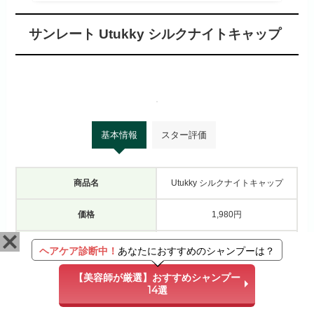
サンレート Utukky シルクナイトキャップ
基本情報
スター評価
商品名
Utukky シルクナイトキャップ
価格
1,980円
素材
シルク
ヘアケア診断中！
あなたにおすすめのシャンプーは？
【美容師が厳選】おすすめシャンプー
※上記金額はすべて税込み
14選
パサつきや枝毛が気になる髪の毛を就寝時に付ける