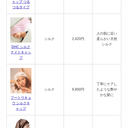
ャップ つる
つるタイプ
人の肌に近い
シルク
2,420円
柔らかい天然
シルク
DHC シルク
ナイトキャッ
プ
丁寧にケアし
シルク
9,900円
たような艶や
かな髪に
フートウキョ
ウ シルクキ
ャップ