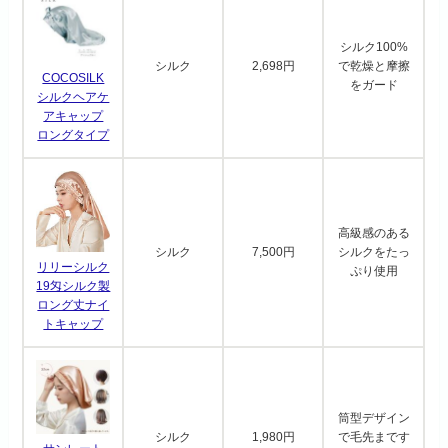
シルク100%
シルク
2,698円
で乾燥と摩擦
COCOSILK
をガード
シルクヘアケ
アキャップ
ロングタイプ
高級感のある
シルク
7,500円
シルクをたっ
リリーシルク
ぷり使用
19匁シルク製
ロング丈ナイ
トキャップ
筒型デザイン
シルク
1,980円
で毛先まです