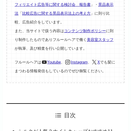
フィリエイト広告等に関する検討会 報告書
」・
景品表示
法
「
比較広告に関する景品表示法上の考え方
」に則り比
較、広告紹介をしています。
また、当サイトで扱う内容は
コンテンツ制作ポリシー
に則
り制作したものでありフルールヘアで働く
美容室スタッフ
が執筆、及び精査を行い公開しています。
フルールヘアは
Youtube
、
Instagram
、
X
でも髪に
まつわる情報発信もしているのでぜひ御覧ください。
目次