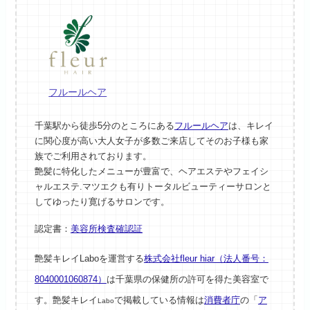
フルールヘア
千葉駅から徒歩5分のところにある
フルールヘア
は、キレイ
に関心度が高い大人女子が多数ご来店してそのお子様も家
族でご利用されております。
艶髪に特化したメニューが豊富で、ヘアエステやフェイシ
ャルエステ.マツエクも有りトータルビューティーサロンと
してゆったり寛げるサロンです。
認定書：
美容所検査確認証
艶髪キレイLaboを運営する
株式会社fleur hiar（法人番号：
8040001060874）
は千葉県の保健所の許可を得た美容室で
す。艶髪キレイ
で掲載している情報は
消費者庁
の「
ア
Labo