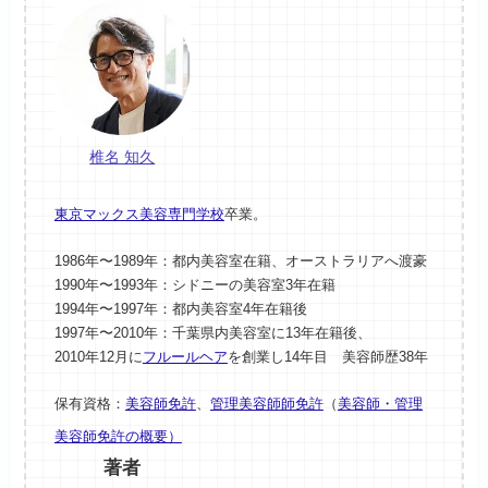
椎名 知久
東京マックス美容専門学校
卒業。
1986年〜1989年：都内美容室在籍、オーストラリアへ渡豪
1990年〜1993年：シドニーの美容室3年在籍
1994年〜1997年：都内美容室4年在籍後
1997年〜2010年：千葉県内美容室に13年在籍後、
2010年12月に
フルールヘア
を創業し14年目 美容師歴38年
保有資格：
美容師免許
、
管理美容師師免許
（
美容師・管理
美容師免許の概要）
著者