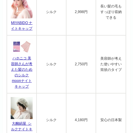
長い髪の毛も
シルク
2,998円
すっぽり収納
できる
MIYABIDO ナ
イトキャップ
ハホニコ 美
美容師が考え
容師さんが考
シルク
2,750円
た使いやすい
えた髪のため
筒状のタイプ
のシルク
moonナイト
キャップ
シルク
4,180円
安心の日本製
大醐絹屋 シ
ルクナイトキ