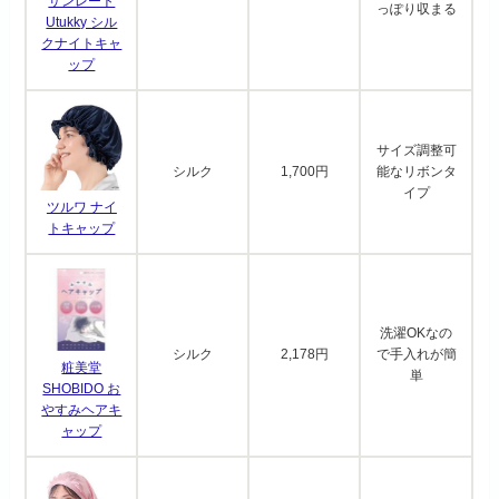
サンレート
っぽり収まる
Utukky シル
クナイトキャ
ップ
サイズ調整可
シルク
1,700円
能なリボンタ
イプ
ツルワ ナイ
トキャップ
洗濯OKなの
シルク
2,178円
で手入れが簡
粧美堂
単
SHOBIDO お
やすみヘアキ
ャップ