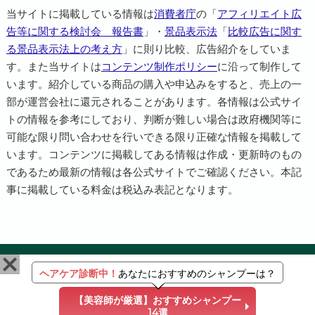
当サイトに掲載している情報は
消費者庁
の「
アフィリエイト広
告等に関する検討会 報告書
」・
景品表示法
「
比較広告に関す
る景品表示法上の考え方
」に則り比較、広告紹介をしていま
す。また当サイトは
コンテンツ制作ポリシー
に沿って制作して
います。紹介している商品の購入や申込みをすると、売上の一
部が運営会社に還元されることがあります。各情報は公式サイ
トの情報を参考にしており、判断が難しい場合は政府機関等に
可能な限り問い合わせを行いできる限り正確な情報を掲載して
います。コンテンツに掲載してある情報は作成・更新時のもの
であるため最新の情報は各公式サイトでご確認ください。本記
事に掲載している料金は税込み表記となります。
ヘアケア診断中！
あなたにおすすめのシャンプーは？
HOME
STAFF
採用情報
【美容師が厳選】おすすめシャンプー
14選