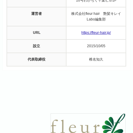
10号わかちく千葉ビル1F
運営者
株式会社fleur hair 艶髪キレイ
Labo編集部
URL
https://fleur-hair.jp/
設立
2015/10/05
代表取締役
椎名知久