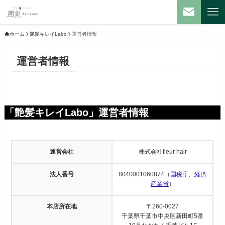
ホーム
艶髪キレイLabo
運営者情報
運営者情報
「艶髪キレイLabo」運営者情報
運営会社
株式会社fleur hair
法人番号
8040001060874（
国税庁
、
経済
産業省
）
本店所在地
〒260-0027
千葉県千葉市中央区新田町5番