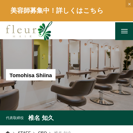
美容師募集中！詳しくはこちら
T
o
m
o
h
i
s
a
S
h
i
i
n
a
椎名 知久
代表取締役