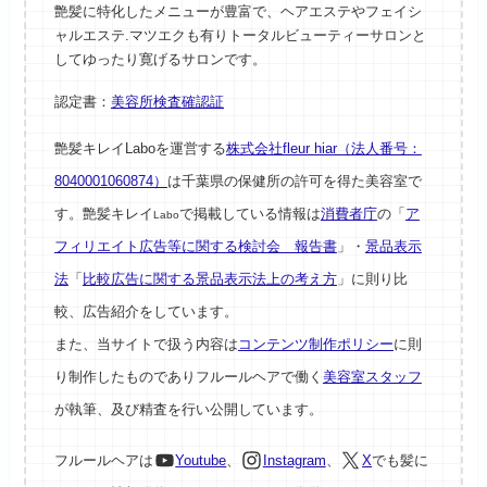
艶髪に特化したメニューが豊富で、ヘアエステやフェイシ
ャルエステ.マツエクも有りトータルビューティーサロンと
してゆったり寛げるサロンです。
認定書：
美容所検査確認証
艶髪キレイLaboを運営する
株式会社fleur hiar（法人番号：
8040001060874）
は千葉県の保健所の許可を得た美容室で
す。艶髪キレイ
で掲載している情報は
消費者庁
の「
ア
Labo
フィリエイト広告等に関する検討会 報告書
」・
景品表示
法
「
比較広告に関する景品表示法上の考え方
」に則り比
較、広告紹介をしています。
また、当サイトで扱う内容は
コンテンツ制作ポリシー
に則
り制作したものでありフルールヘアで働く
美容室スタッフ
が執筆、及び精査を行い公開しています。
フルールヘアは
Youtube
、
Instagram
、
X
でも髪に