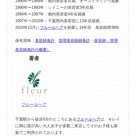
1986年〜1989年：都内美容室在籍、オーストラリアへ渡豪
1990年〜1993年：シドニーの美容室3年在籍
1994年〜1997年：都内美容室4年在籍後
1997年〜2010年：千葉県内美容室に13年在籍後、
2010年12月に
フルールヘア
を創業し14年目 美容師歴38年
保有資格：
美容師免許
、
管理美容師師免許
（
美容師・管理
美容師免許の概要）
著者
フルールヘア
千葉駅から徒歩5分のところにある
フルールヘア
は、キレイ
に関心度が高い大人女子が多数ご来店してそのお子様も家
族でご利用されております。