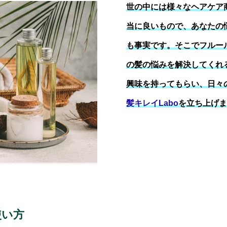
世の中には様々なヘアケア
当に良いもので、あなたの
も事実です。そこでフルー
の髪の悩みを解決してくれ
興味を持ってもらい、日々
髪キレイLabo
を立ち上げま
使い方