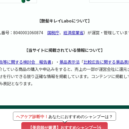
【艶髪キレイLaboについて】
番号：8040001060874
国税庁
、
経済産業省
）が運営・管理していま
【当サイトに掲載されている情報について】
告等に関する検討会 報告書
」・
景品表示法
「
比較広告に関する景品表
介している商品の購入や申込みをすると、売上の一部が運営会社に還元
せを行いできる限り正確な情報を掲載しています。コンテンツに掲載し
み表記となります。
ヘアケア診断中！
あなたにおすすめのシャンプーは？
HOME
STAFF
採用情報
【美容師が厳選】おすすめシャンプー14