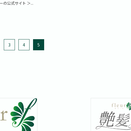
の公式サイト ＞...
.
3
4
5