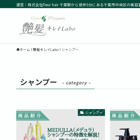
運営：株式会社fleur hair 千葉駅から徒歩5分にある千葉市中央区の美容
ホーム
艶髪キレイLabo
シャンプー
シャンプー
– category –
シャンプー