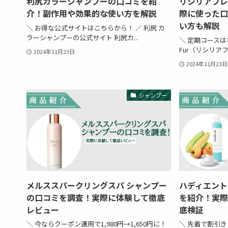
利尻カラーシャンプーの口コミを紹
リシリアフレ
介！副作用や効果的な使い方を解説
際に使った口
い方も解説
＼ お得な公式サイトはこちらから！ ／ 利尻 カ
ラーシャンプーの公式サイト 利尻カ...
＼ 定期コースは初回
Fur（リシリアフ
2024年11月23日
2024年11月23日
シャンプー
メルススパークリングスパ シャンプー
ハディエント
の口コミを調査！実際に体験して徹底
を紹介！実際
レビュー
底検証
＼ 今ならクーポン適用で1,980円→1,650円に！
＼ 先着で割引