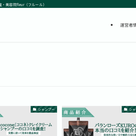
室・美容院fleur（フルール）
運営者
シャンプー
シャ