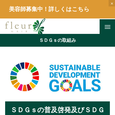
美容師募集中！詳しくはこちら
ＳＤＧｓの取組み
ＳＤＧｓの普及啓発及びＳＤＧ